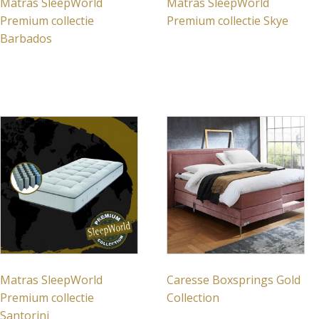
Matras SleepWorld
Matras SleepWorld
Premium collectie
Premium collectie Skye
Barbados
Matras SleepWorld
Caresse Boxsprings Gold
Premium collectie
Collection
Santorini