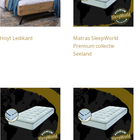
Hoyt Ledikant
Matras SleepWorld
Premium collectie
Seeland