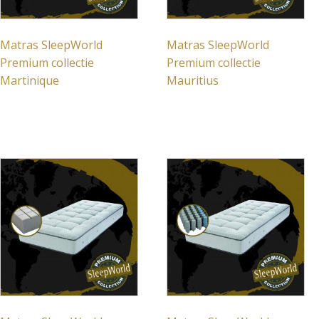
Matras SleepWorld
Matras SleepWorld
Premium collectie
Premium collectie
Martinique
Mauritius