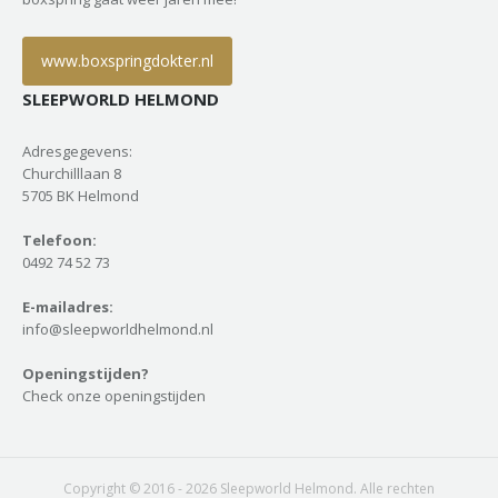
www.boxspringdokter.nl
SLEEPWORLD HELMOND
Adresgegevens:
Churchilllaan 8
5705 BK Helmond
Telefoon:
0492 74 52 73
E-mailadres:
info@sleepworldhelmond.nl
Openingstijden?
Check onze openingstijden
Copyright © 2016 - 2026 Sleepworld Helmond. Alle rechten