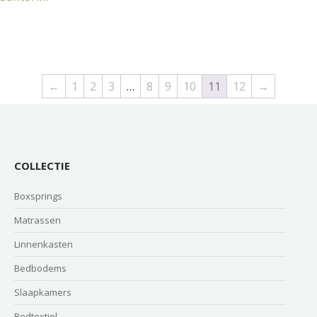
←
1
2
3
…
8
9
10
11
12
→
COLLECTIE
Boxsprings
Matrassen
Linnenkasten
Bedbodems
Slaapkamers
Bedtextiel