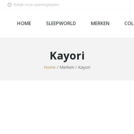
Bekijk onze openingstijden
HOME
SLEEPWORLD
MERKEN
COL
Kayori
Home
/ Merken / Kayori
Ho
Bed
Sl
Be
Lin
Mat
Box
Velda
Tecfor Care Nederlan
Steel & Stockings
Softline
SleepWorld Premium C
Sleepiezz
Norma
Mline
Kuperus
Kreamat
Kayori