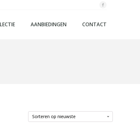
LECTIE
AANBIEDINGEN
CONTACT
og - Laag bedden systemen
textiel
aapkamers
dbodems
nenkasten
rassen
springs
d
ollection