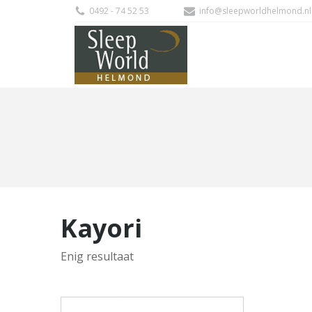
0492 - 74 52 53
info@sleepworldhelmond.nl
Kayori
Enig resultaat