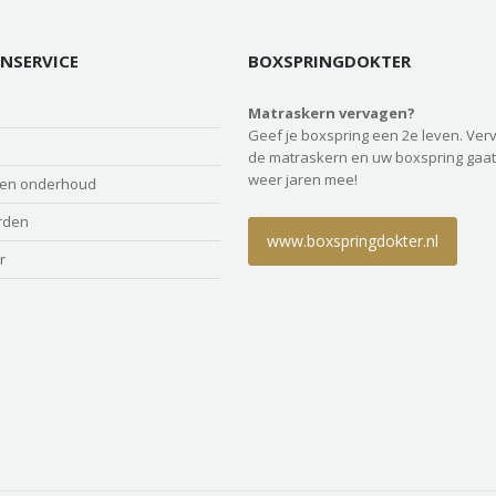
NSERVICE
BOXSPRINGDOKTER
Matraskern vervagen?
Geef je boxspring een 2e leven. Ver
de matraskern en uw boxspring gaat
weer jaren mee!
 en onderhoud
rden
www.boxspringdokter.nl
r