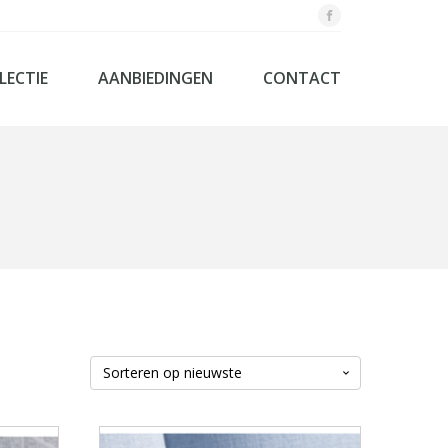
LECTIE
AANBIEDINGEN
CONTACT
og - Laag bedden systemen
textiel
aapkamers
dbodems
nenkasten
rassen
springs
d
ollection