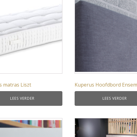
Equilli
ClimaComfort
Caresse
Bella Donna
BeddingHouse
Auping
 matras Liszt
Kuperus Hoofdbord Ensem
LEES VERDER
LEES VERDER