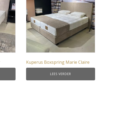
r
Kuperus Boxspring Marie Claire
LEES VERDER