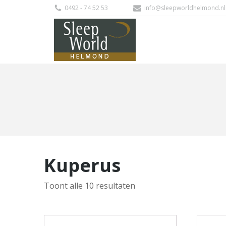
0492 - 74 52 53
info@sleepworldhelmond.nl
Kuperus
Gesorteerd
Toont alle 10 resultaten
op
nieuwste