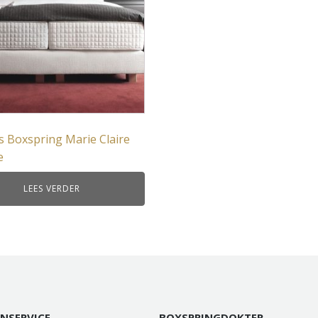
 Boxspring Marie Claire
e
LEES VERDER
NSERVICE
BOXSPRINGDOKTER