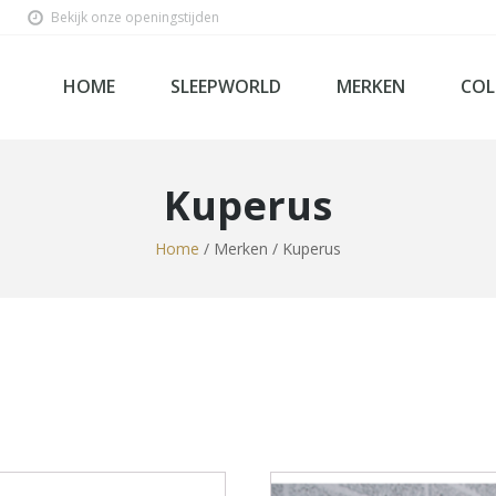
Bekijk onze openingstijden
HOME
SLEEPWORLD
MERKEN
COL
Kuperus
Home
/ Merken / Kuperus
Ho
Bed
Sl
Be
Lin
Mat
Box
Velda
Tecfor Care Nederlan
Steel & Stockings
Softline
SleepWorld Premium C
Sleepiezz
Norma
Mline
Kuperus
Kreamat
Kayori