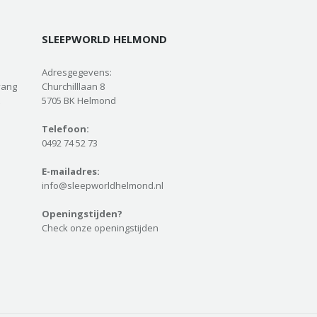
SLEEPWORLD HELMOND
Adresgegevens:
vang
Churchilllaan 8
5705 BK Helmond
Telefoon:
0492 74 52 73
E-mailadres:
info@sleepworldhelmond.nl
Openingstijden?
Check onze openingstijden