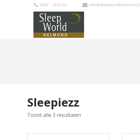
0492 - 74 52 53
info@sleepworldhelmond.nl
Sleepiezz
Gesorteerd
Toont alle 3 resultaten
op
nieuwste