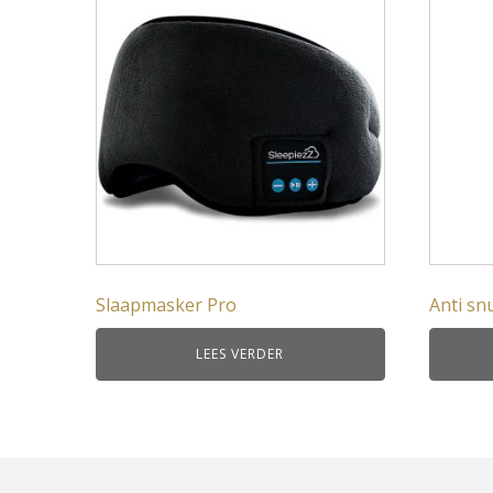
Slaapmasker Pro
Anti sn
LEES VERDER