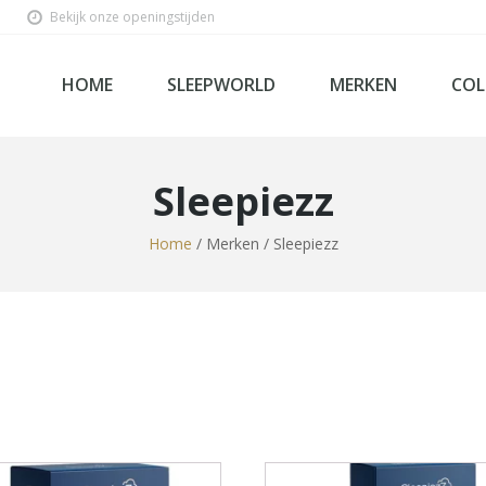
Bekijk onze openingstijden
HOME
SLEEPWORLD
MERKEN
COL
Sleepiezz
Home
/ Merken / Sleepiezz
Ho
Bed
Sl
Be
Lin
Mat
Box
Velda
Tecfor Care Nederlan
Steel & Stockings
Softline
SleepWorld Premium C
Sleepiezz
Norma
Mline
Kuperus
Kreamat
Kayori