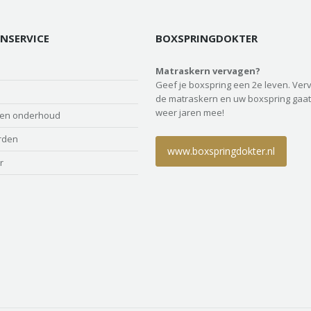
NSERVICE
BOXSPRINGDOKTER
Matraskern vervagen?
Geef je boxspring een 2e leven. Ver
de matraskern en uw boxspring gaat
weer jaren mee!
 en onderhoud
rden
www.boxspringdokter.nl
r