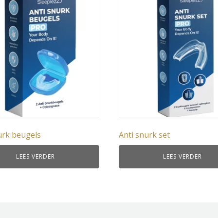
Equilli
ClimaComfort
Caresse
Bella Donna
BeddingHouse
Auping
urk beugels
Anti snurk set
LEES VERDER
LEES VERDER