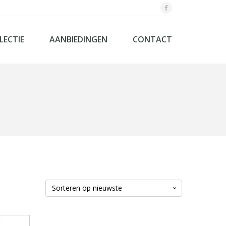
LECTIE
AANBIEDINGEN
CONTACT
og - Laag bedden systemen
textiel
aapkamers
dbodems
nenkasten
rassen
springs
d
ollection