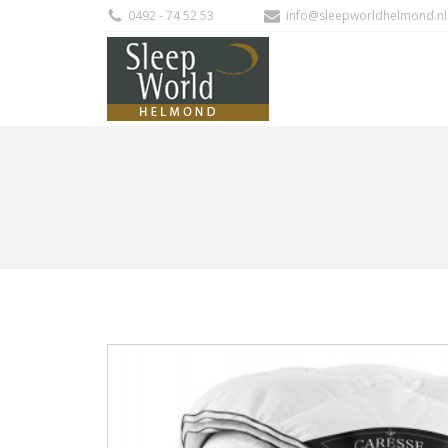
0492 - 74 52 53
info@sleepworldhelmond.nl