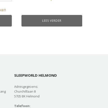
ken
LEES VERDER
SLEEPWORLD HELMOND
Adresgegevens:
vang
Churchilllaan 8
5705 BK Helmond
Telefoon: