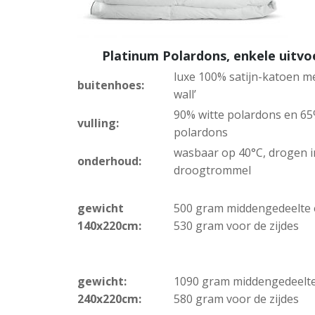
Platinum Polardons, enkele uitvo
luxe 100% satijn-katoen me
buitenhoes:
wall’
90% witte polardons en 65
vulling:
polardons
wasbaar op 40°C, drogen i
onderhoud:
droogtrommel
gewicht
500 gram middengedeelte
140x220cm:
530 gram voor de zijdes
gewicht:
1090 gram middengedeelt
240x220cm:
580 gram voor de zijdes