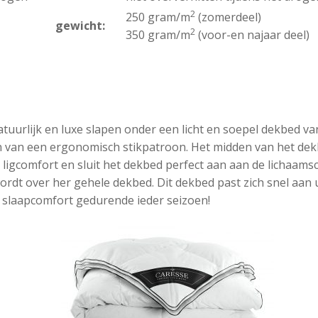
2
250 gram/m
(zomerdeel)
gewicht:
2
350 gram/m
(voor-en najaar deel)
atuurlijk en luxe slapen onder een licht en soepel dekbed v
n van een ergonomisch stikpatroon. Het midden van het dekbed
m ligcomfort en sluit het dekbed perfect aan aan de lichaam
 wordt over her gehele dekbed. Dit dekbed past zich snel aa
k slaapcomfort gedurende ieder seizoen!