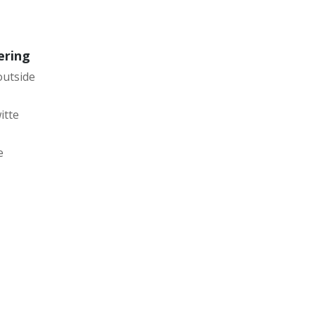
ering
outside
itte
e