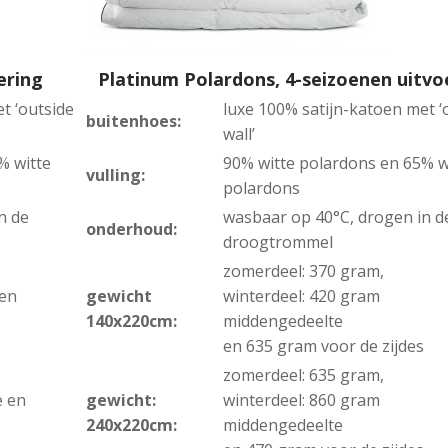
ering
Platinum Polardons, 4-seizoenen uitvo
t ‘outside
luxe 100% satijn-katoen met ‘
buitenhoes:
wall’
% witte
90% witte polardons en 65% w
vulling:
polardons
n de
wasbaar op 40°C, drogen in d
onderhoud:
droogtrommel
zomerdeel: 370 gram,
 en
gewicht
winterdeel: 420 gram
140x220cm:
middengedeelte
en 635 gram voor de zijdes
zomerdeel: 635 gram,
e en
gewicht:
winterdeel: 860 gram
240x220cm:
middengedeelte