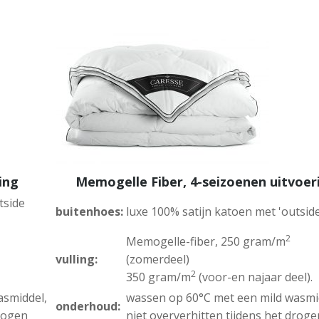
ing
Memogelle Fiber, 4-seizoenen uitvoer
tside
buitenhoes:
luxe 100% satijn katoen met 'outside
2
Memogelle-fiber, 250 gram/m
vulling:
(zomerdeel)
2
350 gram/m
(voor-en najaar deel).
asmiddel,
wassen op 60°C met een mild wasmi
onderhoud:
drogen
niet oververhitten tijdens het droge