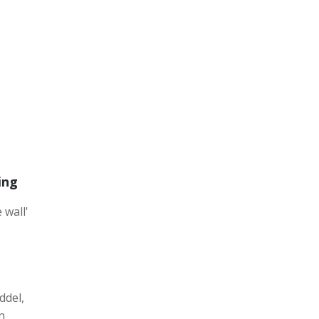
ing
 wall'
ddel,
n