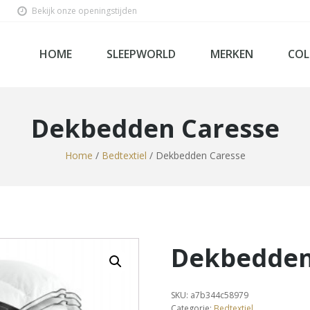
Bekijk onze openingstijden
HOME
SLEEPWORLD
MERKEN
COL
Dekbedden Caresse
Home
/
Bedtextiel
/ Dekbedden Caresse
Ho
Bed
Sl
Be
Lin
Mat
Box
Dekbedden
Velda
Tecfor Care Nederlan
Steel & Stockings
Softline
SleepWorld Premium C
Sleepiezz
Norma
SKU:
a7b344c58979
Mline
Kuperus
Kreamat
Categorie:
Bedtextiel
Kayori