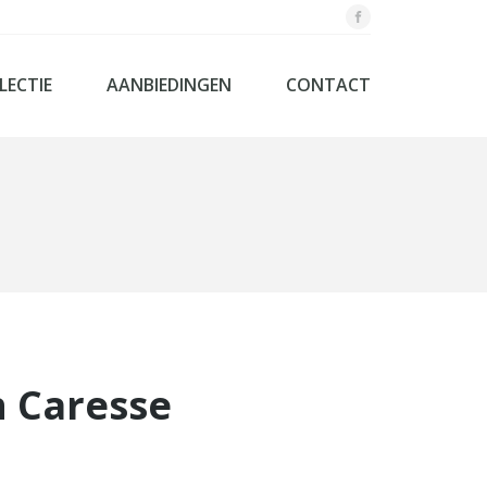
LECTIE
AANBIEDINGEN
CONTACT
og - Laag bedden systemen
textiel
aapkamers
dbodems
nenkasten
rassen
springs
 Caresse
d
ollection