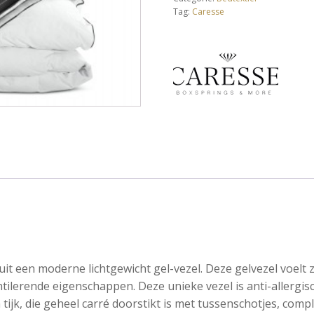
Equilli
Tag:
Caresse
ClimaComfort
Caresse
Bella Donna
BeddingHouse
Auping
it een moderne lichtgewicht gel-vezel. Deze gelvezel voelt 
tilerende eigenschappen. Deze unieke vezel is anti-allergis
tijk, die geheel carré doorstikt is met tussenschotjes, comp