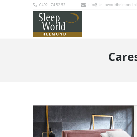
0492 - 74 52 53
info@sleepworldhelmond.nl
Cares