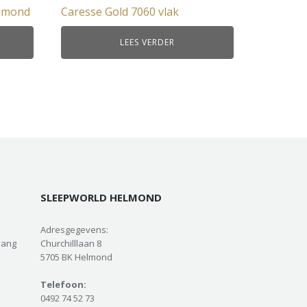
elmond
Caresse Gold 7060 vlak
LEES VERDER
SLEEPWORLD HELMOND
Adresgegevens:
vang
Churchilllaan 8
5705 BK Helmond
Telefoon:
0492 74 52 73