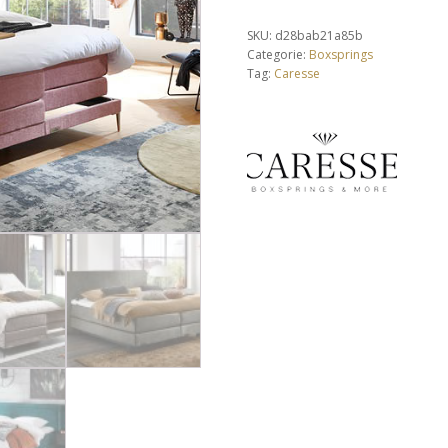
Equilli
ClimaComfort
Caresse
Bella Donna
SKU:
d28bab21a85b
BeddingHouse
Auping
Categorie:
Boxsprings
Tag:
Caresse