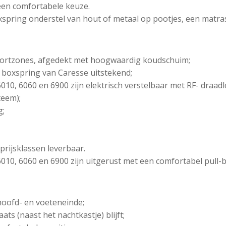
 een comfortabele keuze.
xspring onderstel van hout of metaal op pootjes, een matra
ortzones, afgedekt met hoogwaardig koudschuim;
 boxspring van Caresse uitstekend;
010, 6060 en 6900 zijn elektrisch verstelbaar met RF- draad
teem);
g;
 prijsklassen leverbaar.
010, 6060 en 6900 zijn uitgerust met een comfortabel pull-
 hoofd- en voeteneinde;
ts (naast het nachtkastje) blijft;