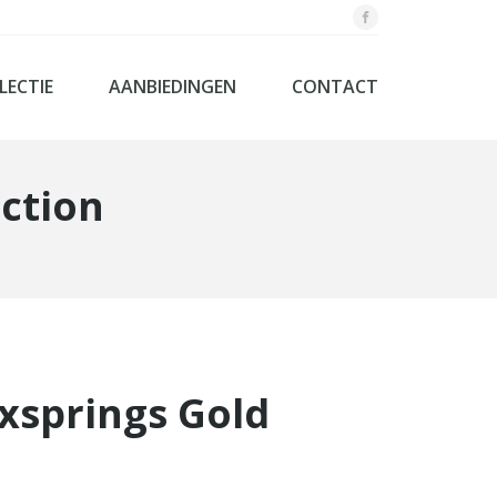
LECTIE
AANBIEDINGEN
CONTACT
ection
og - Laag bedden systemen
textiel
aapkamers
dbodems
nenkasten
rassen
springs
xsprings Gold
d
ollection