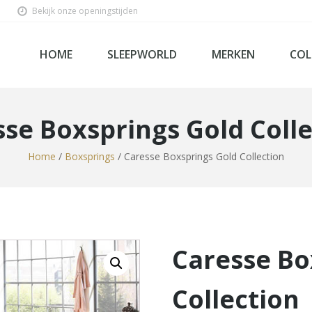
Bekijk onze openingstijden
HOME
SLEEPWORLD
MERKEN
COL
se Boxsprings Gold Coll
Home
/
Boxsprings
/ Caresse Boxsprings Gold Collection
Ho
Bed
Sl
Be
Lin
Mat
Box
Caresse Bo
Velda
Tecfor Care Nederlan
Steel & Stockings
Softline
SleepWorld Premium C
Collection
Sleepiezz
Norma
Mline
Kuperus
Kreamat
Kayori