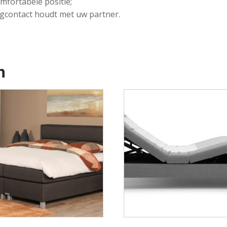
mfortabele positie;
ogcontact houdt met uw partner.
n