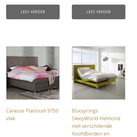
LEES VERDER
LEES VERDER
Caresse Platinum 9750
Boxsprings
vlak
SleepWorld Helmond
met verschillende
hoofdborden en