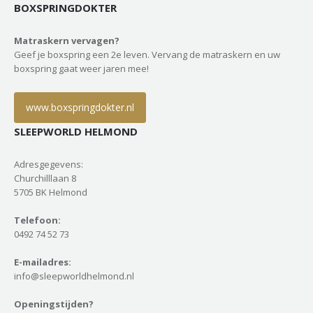
BOXSPRINGDOKTER
Matraskern vervagen?
Geef je boxspring een 2e leven. Vervang de matraskern en uw
boxspring gaat weer jaren mee!
www.boxspringdokter.nl
SLEEPWORLD HELMOND
Adresgegevens:
Churchilllaan 8
5705 BK Helmond
Telefoon:
0492 74 52 73
E-mailadres:
info@sleepworldhelmond.nl
Openingstijden?