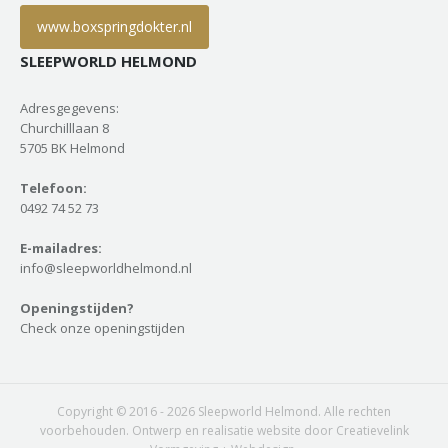
www.boxspringdokter.nl
SLEEPWORLD HELMOND
Adresgegevens:
Churchilllaan 8
5705 BK Helmond
Telefoon:
0492 74 52 73
E-mailadres:
info@sleepworldhelmond.nl
Openingstijden?
Check onze openingstijden
Copyright © 2016 - 2026 Sleepworld Helmond. Alle rechten
voorbehouden. Ontwerp en realisatie website door Creatievelink