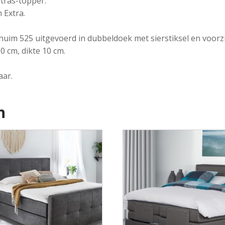
tras-topper.
 Extra.
m 525 uitgevoerd in dubbeldoek met sierstiksel en voorzien
 cm, dikte 10 cm.
aar.
n