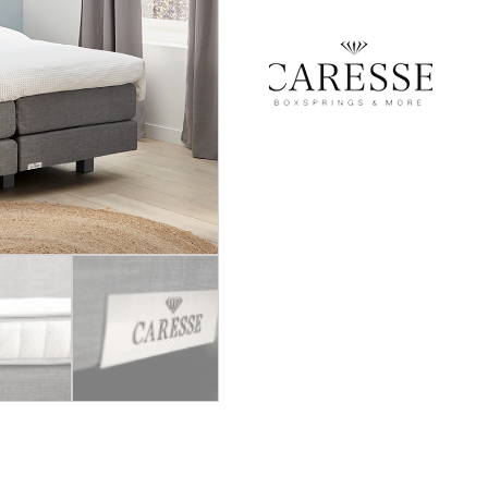
Equilli
ClimaComfort
Caresse
Bella Donna
BeddingHouse
Auping