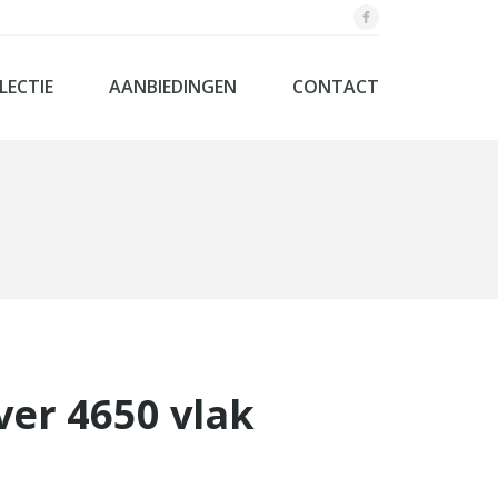
LECTIE
AANBIEDINGEN
CONTACT
og - Laag bedden systemen
textiel
aapkamers
dbodems
nenkasten
rassen
springs
ver 4650 vlak
d
ollection