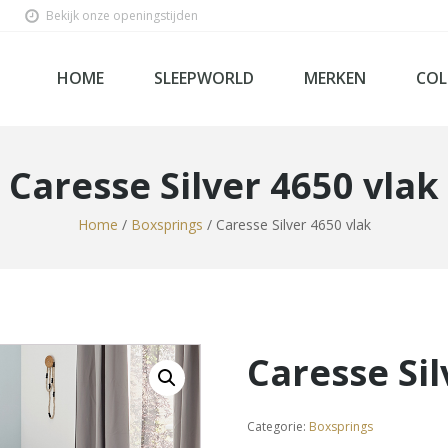
Bekijk onze openingstijden
HOME
SLEEPWORLD
MERKEN
COL
Caresse Silver 4650 vlak
Home
/
Boxsprings
/ Caresse Silver 4650 vlak
Ho
Bed
Sl
Be
Lin
Mat
Box
Caresse Sil
Velda
Tecfor Care Nederlan
Steel & Stockings
Softline
SleepWorld Premium C
Sleepiezz
Norma
Categorie:
Boxsprings
Mline
Kuperus
Kreamat
Kayori