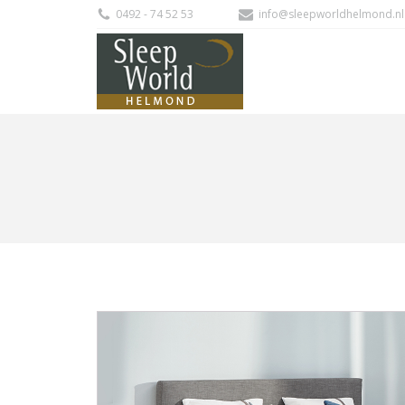
0492 - 74 52 53
info@sleepworldhelmond.nl