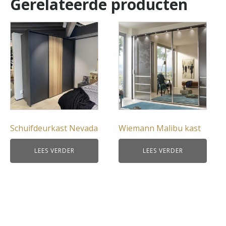
Gerelateerde producten
Schuifdeurkast Nevada
Wiemann Malibu kast
LEES VERDER
LEES VERDER