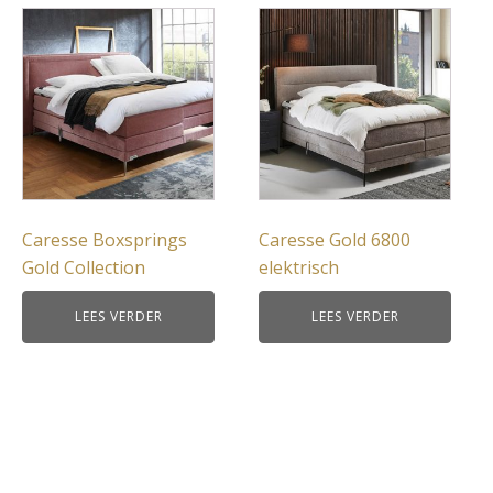
Caresse Boxsprings
Caresse Gold 6800
Gold Collection
elektrisch
LEES VERDER
LEES VERDER