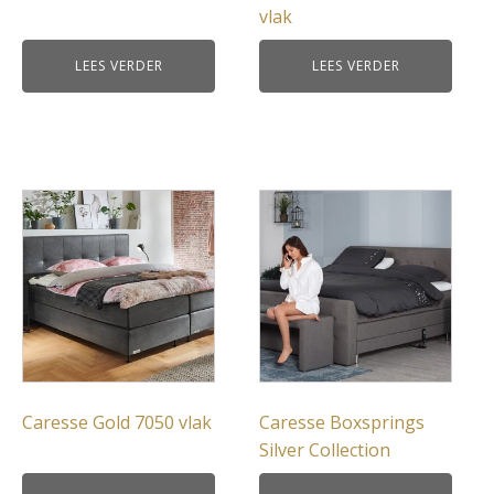
vlak
LEES VERDER
LEES VERDER
Caresse Gold 7050 vlak
Caresse Boxsprings
Silver Collection