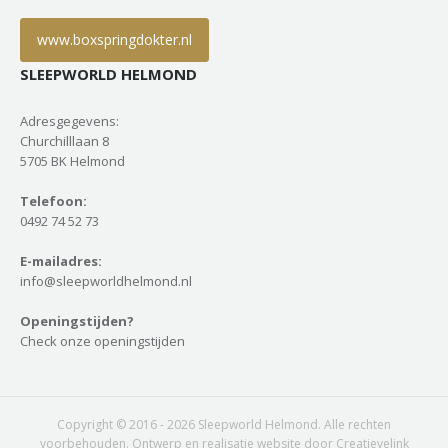
www.boxspringdokter.nl
SLEEPWORLD HELMOND
Adresgegevens:
Churchilllaan 8
5705 BK Helmond
Telefoon:
0492 74 52 73
E-mailadres:
info@sleepworldhelmond.nl
Openingstijden?
Check onze openingstijden
Copyright © 2016 - 2026 Sleepworld Helmond. Alle rechten
voorbehouden. Ontwerp en realisatie website door Creatievelink