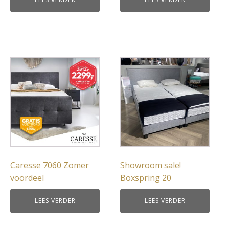
Caresse 7060 Zomer
Showroom sale!
voordeel
Boxspring 20
LEES VERDER
LEES VERDER