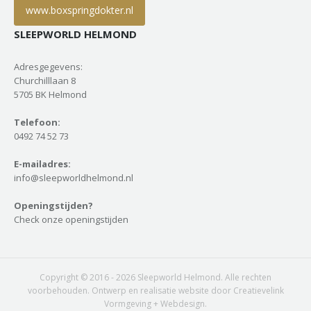
www.boxspringdokter.nl
SLEEPWORLD HELMOND
Adresgegevens:
Churchilllaan 8
5705 BK Helmond
Telefoon:
0492 74 52 73
E-mailadres:
info@sleepworldhelmond.nl
Openingstijden?
Check onze openingstijden
Copyright © 2016 - 2026 Sleepworld Helmond. Alle rechten
voorbehouden. Ontwerp en realisatie website door Creatievelink
Vormgeving + Webdesign.