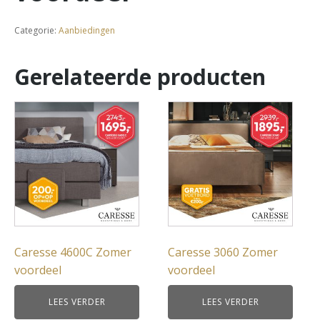
Categorie:
Aanbiedingen
Gerelateerde producten
Caresse 4600C Zomer
Caresse 3060 Zomer
voordeel
voordeel
LEES VERDER
LEES VERDER