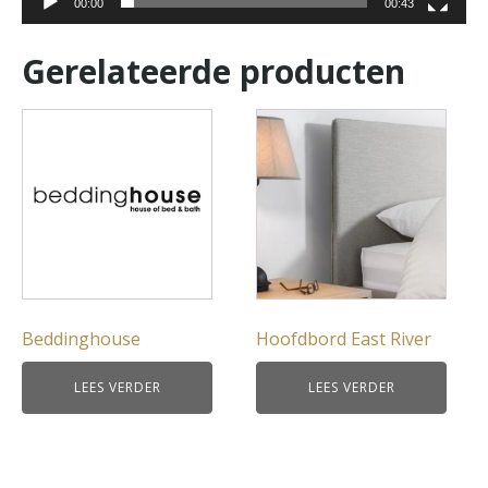
00:00
00:43
Gerelateerde producten
Beddinghouse
Hoofdbord East River
LEES VERDER
LEES VERDER