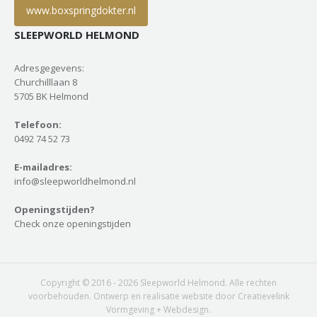
www.boxspringdokter.nl
SLEEPWORLD HELMOND
Adresgegevens:
Churchilllaan 8
5705 BK Helmond
Telefoon:
0492 74 52 73
E-mailadres:
info@sleepworldhelmond.nl
Openingstijden?
Check onze openingstijden
Copyright © 2016 - 2026 Sleepworld Helmond. Alle rechten
voorbehouden. Ontwerp en realisatie website door Creatievelink
Vormgeving + Webdesign.